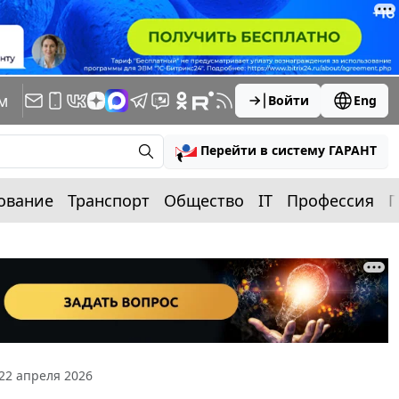
м
Войти
Eng
Перейти в систему ГАРАНТ
ование
Транспорт
Общество
IT
Профессия
П
22 апреля 2026