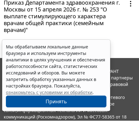
Приказ Департамента здравоохранения г.
Москвы от 15 апреля 2026 г. № 253 "О
выплате стимулирующего характера
врачам общей практики (семейным
врачам)"
Мы обрабатываем локальные данные
браузера и используем инструменты
аналитики в целях улучшения и обеспечения
работоспособности сайта, статистических
© ООО "НПП "ГАРАНТ-СЕРВИС", 2026. Система ГАРАНТ
исследований и обзоров. Вы можете
выпускается с 1990 года. Компания "Гарант" и ее партнеры
запретить обработку указанных данных в
являются участниками Российской ассоциации правовой
настройках браузера. Пожалуйста,
информации ГАРАНТ.
ознакомьтесь с условиями их обработки
.
Портал ГАРАНТ.РУ зарегистрирован в качестве сетевого
Принять
издания Федеральной службой по надзору в сфере
связи,информационных технологий и массовых
коммуникаций (Роскомнадзором), Эл № ФС77-58365 от 18
июня 2014 года.
16+