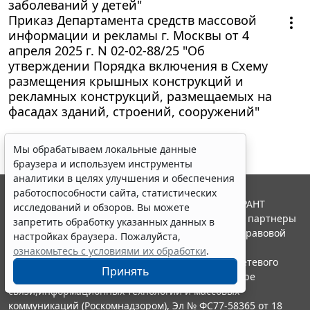
заболеваний у детей"
Приказ Департамента средств массовой
информации и рекламы г. Москвы от 4
апреля 2025 г. N 02-02-88/25 "Об
утверждении Порядка включения в Схему
размещения крышных конструкций и
рекламных конструкций, размещаемых на
фасадах зданий, строений, сооружений"
Мы обрабатываем локальные данные
браузера и используем инструменты
аналитики в целях улучшения и обеспечения
работоспособности сайта, статистических
© ООО "НПП "ГАРАНТ-СЕРВИС", 2026. Система ГАРАНТ
исследований и обзоров. Вы можете
выпускается с 1990 года. Компания "Гарант" и ее партнеры
запретить обработку указанных данных в
являются участниками Российской ассоциации правовой
настройках браузера. Пожалуйста,
информации ГАРАНТ.
ознакомьтесь с условиями их обработки
.
Портал ГАРАНТ.РУ зарегистрирован в качестве сетевого
Принять
издания Федеральной службой по надзору в сфере
связи,информационных технологий и массовых
коммуникаций (Роскомнадзором), Эл № ФС77-58365 от 18