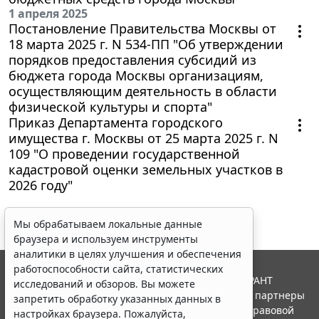
1 апреля 2025
Постановление Правительства Москвы от
18 марта 2025 г. N 534-ПП "Об утверждении
порядков предоставления субсидий из
бюджета города Москвы организациям,
осуществляющим деятельность в области
физической культуры и спорта"
Приказ Департамента городского
имущества г. Москвы от 25 марта 2025 г. N
109 "О проведении государственной
кадастровой оценки земельных участков в
2026 году"
Мы обрабатываем локальные данные
браузера и используем инструменты
аналитики в целях улучшения и обеспечения
работоспособности сайта, статистических
© ООО "НПП "ГАРАНТ-СЕРВИС", 2026. Система ГАРАНТ
исследований и обзоров. Вы можете
выпускается с 1990 года. Компания "Гарант" и ее партнеры
запретить обработку указанных данных в
являются участниками Российской ассоциации правовой
настройках браузера. Пожалуйста,