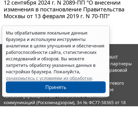
12 сентября 2024 г. N 2089-ПП "О внесении
изменения в постановление Правительства
Москвы от 13 февраля 2019 г. N 70-ПП"
Мы обрабатываем локальные данные
браузера и используем инструменты
аналитики в целях улучшения и обеспечения
работоспособности сайта, статистических
© ООО "НПП "ГАРАНТ-СЕРВИС", 2026. Система ГАРАНТ
исследований и обзоров. Вы можете
выпускается с 1990 года. Компания "Гарант" и ее партнеры
запретить обработку указанных данных в
являются участниками Российской ассоциации правовой
настройках браузера. Пожалуйста,
информации ГАРАНТ.
ознакомьтесь с условиями их обработки
.
Портал ГАРАНТ.РУ зарегистрирован в качестве сетевого
Принять
издания Федеральной службой по надзору в сфере
связи,информационных технологий и массовых
коммуникаций (Роскомнадзором), Эл № ФС77-58365 от 18
июня 2014 года.
16+
Контакты
8-800-200-88-88