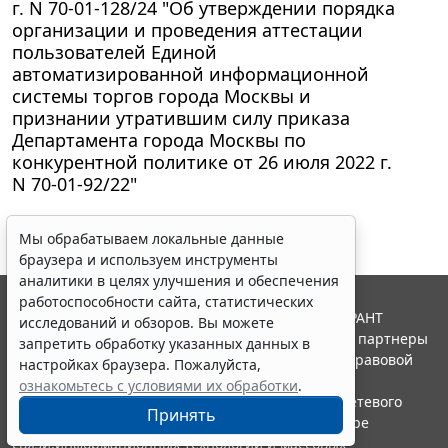
г. N 70-01-128/24 "Об утверждении порядка
организации и проведения аттестации
пользователей Единой
автоматизированной информационной
системы торгов города Москвы и
признании утратившим силу приказа
Департамента города Москвы по
конкурентной политике от 26 июля 2022 г.
N 70-01-92/22"
Мы обрабатываем локальные данные
браузера и используем инструменты
аналитики в целях улучшения и обеспечения
работоспособности сайта, статистических
© ООО "НПП "ГАРАНТ-СЕРВИС", 2026. Система ГАРАНТ
исследований и обзоров. Вы можете
выпускается с 1990 года. Компания "Гарант" и ее партнеры
запретить обработку указанных данных в
являются участниками Российской ассоциации правовой
настройках браузера. Пожалуйста,
информации ГАРАНТ.
ознакомьтесь с условиями их обработки
.
Портал ГАРАНТ.РУ зарегистрирован в качестве сетевого
Принять
издания Федеральной службой по надзору в сфере
связи,информационных технологий и массовых