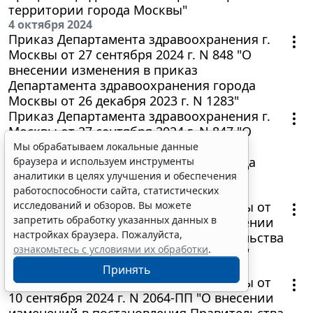
территории города Москвы"
4 октября 2024
Приказ Департамента здравоохранения г.
Москвы от 27 сентября 2024 г. N 848 "О
внесении изменения в приказ
Департамента здравоохранения города
Москвы от 26 декабря 2023 г. N 1283"
Приказ Департамента здравоохранения г.
Москвы от 27 сентября 2024 г. N 847 "О
внесении изменений в приказ
Мы обрабатываем локальные данные
Департамента здравоохранения города
браузера и используем инструменты
Москвы от 5 июня 2023 г. N 612"
аналитики в целях улучшения и обеспечения
работоспособности сайта, статистических
2 октября 2024
Постановление Правительства Москвы от
исследований и обзоров. Вы можете
запретить обработку указанных данных в
24 сентября 2024 г. N 2171-ПП "О внесении
настройках браузера. Пожалуйста,
изменений в постановление Правительства
ознакомьтесь с условиями их обработки
.
Москвы от 31 августа 2011 г. N 405-ПП"
30 сентября 2024
Принять
Постановление Правительства Москвы от
10 сентября 2024 г. N 2064-ПП "О внесении
изменений в постановления Правительства