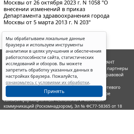
Москвы от 26 октября 2023 г. N 1058 "О
внесении изменений в приказ
Департамента здравоохранения города
Москвы от 5 марта 2013 г. N 203"
Мы обрабатываем локальные данные
браузера и используем инструменты
аналитики в целях улучшения и обеспечения
работоспособности сайта, статистических
© ООО "НПП "ГАРАНТ-СЕРВИС", 2026. Система ГАРАНТ
исследований и обзоров. Вы можете
выпускается с 1990 года. Компания "Гарант" и ее партнеры
запретить обработку указанных данных в
являются участниками Российской ассоциации правовой
настройках браузера. Пожалуйста,
информации ГАРАНТ.
ознакомьтесь с условиями их обработки
.
Портал ГАРАНТ.РУ зарегистрирован в качестве сетевого
Принять
издания Федеральной службой по надзору в сфере
связи,информационных технологий и массовых
коммуникаций (Роскомнадзором), Эл № ФС77-58365 от 18
июня 2014 года.
16+
Контакты
8-800-200-88-88