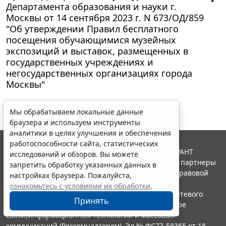
Департамента образования и науки г.
Москвы от 14 сентября 2023 г. N 673/ОД/859
"Об утверждении Правил бесплатного
посещения обучающимися музейных
экспозиций и выставок, размещенных в
государственных учреждениях и
негосударственных организациях города
Москвы"
Мы обрабатываем локальные данные
браузера и используем инструменты
аналитики в целях улучшения и обеспечения
работоспособности сайта, статистических
© ООО "НПП "ГАРАНТ-СЕРВИС", 2026. Система ГАРАНТ
исследований и обзоров. Вы можете
выпускается с 1990 года. Компания "Гарант" и ее партнеры
запретить обработку указанных данных в
являются участниками Российской ассоциации правовой
настройках браузера. Пожалуйста,
информации ГАРАНТ.
ознакомьтесь с условиями их обработки
.
Портал ГАРАНТ.РУ зарегистрирован в качестве сетевого
Принять
издания Федеральной службой по надзору в сфере
связи,информационных технологий и массовых
коммуникаций (Роскомнадзором), Эл № ФС77-58365 от 18