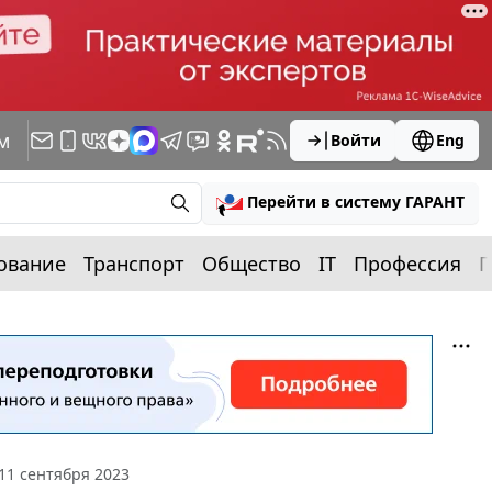
м
Войти
Eng
Перейти в систему ГАРАНТ
ование
Транспорт
Общество
IT
Профессия
П
11 сентября 2023