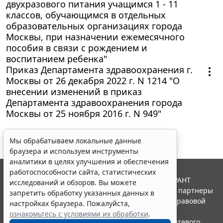
двухразового питания учащимся 1 - 11
классов, обучающимся в отдельных
образовательных организациях города
Москвы, при назначении ежемесячного
пособия в связи с рождением и
воспитанием ребенка"
Приказ Департамента здравоохранения г.
Москвы от 26 декабря 2022 г. N 1214 "О
внесении изменений в приказ
Департамента здравоохранения города
Москвы от 25 ноября 2016 г. N 949"
Мы обрабатываем локальные данные
браузера и используем инструменты
аналитики в целях улучшения и обеспечения
работоспособности сайта, статистических
© ООО "НПП "ГАРАНТ-СЕРВИС", 2026. Система ГАРАНТ
исследований и обзоров. Вы можете
выпускается с 1990 года. Компания "Гарант" и ее партнеры
запретить обработку указанных данных в
являются участниками Российской ассоциации правовой
настройках браузера. Пожалуйста,
информации ГАРАНТ.
ознакомьтесь с условиями их обработки
.
Портал ГАРАНТ.РУ зарегистрирован в качестве сетевого