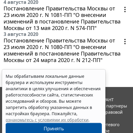
4 августа 2020
Постановление Правительства Москвы от
23 июля 2020 г. N 1081-ПП "О внесении
изменений в постановление Правительства
Москвы от 13 мая 2020 г. N 574-ПП"
3 августа 2020
Постановление Правительства Москвы от
23 июля 2020 г. N 1080-ПП "О внесении
изменений в постановление Правительства
Москвы от 24 марта 2020 г. N 212-ПП"
Мы обрабатываем локальные данные
браузера и используем инструменты
аналитики в целях улучшения и обеспечения
работоспособности сайта, статистических
© ООО "НПП "ГАРАНТ-СЕРВИС", 2026. Система ГАРАНТ
исследований и обзоров. Вы можете
выпускается с 1990 года. Компания "Гарант" и ее партнеры
запретить обработку указанных данных в
являются участниками Российской ассоциации правовой
настройках браузера. Пожалуйста,
информации ГАРАНТ.
ознакомьтесь с условиями их обработки
.
Портал ГАРАНТ.РУ зарегистрирован в качестве сетевого
Принять
издания Федеральной службой по надзору в сфере