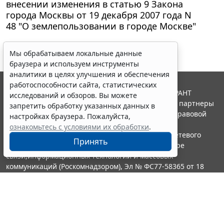
внесении изменения в статью 9 Закона
города Москвы от 19 декабря 2007 года N
48 "О землепользовании в городе Москве"
Мы обрабатываем локальные данные
браузера и используем инструменты
аналитики в целях улучшения и обеспечения
работоспособности сайта, статистических
© ООО "НПП "ГАРАНТ-СЕРВИС", 2026. Система ГАРАНТ
исследований и обзоров. Вы можете
выпускается с 1990 года. Компания "Гарант" и ее партнеры
запретить обработку указанных данных в
являются участниками Российской ассоциации правовой
настройках браузера. Пожалуйста,
информации ГАРАНТ.
ознакомьтесь с условиями их обработки
.
Портал ГАРАНТ.РУ зарегистрирован в качестве сетевого
Принять
издания Федеральной службой по надзору в сфере
связи,информационных технологий и массовых
коммуникаций (Роскомнадзором), Эл № ФС77-58365 от 18
июня 2014 года.
16+
Контакты
8-800-200-88-88