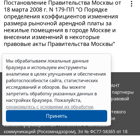
Постановление Правительства Москвы от
18 марта 2008 г. N 179-ПП "О Порядке
определения коэффициентов изменения
размера рыночной арендной платы за
нежилые помещения в городе Москве и
внесении изменений в некоторые
правовые акты Правительства Москвы"
Мы обрабатываем локальные данные
браузера и используем инструменты
аналитики в целях улучшения и обеспечения
работоспособности сайта, статистических
© ООО "НПП "ГАРАНТ-СЕРВИС", 2026. Система ГАРАНТ
исследований и обзоров. Вы можете
выпускается с 1990 года. Компания "Гарант" и ее партнеры
запретить обработку указанных данных в
являются участниками Российской ассоциации правовой
настройках браузера. Пожалуйста,
информации ГАРАНТ.
ознакомьтесь с условиями их обработки
.
Портал ГАРАНТ.РУ зарегистрирован в качестве сетевого
Принять
издания Федеральной службой по надзору в сфере
связи,информационных технологий и массовых
коммуникаций (Роскомнадзором), Эл № ФС77-58365 от 18
июня 2014 года.