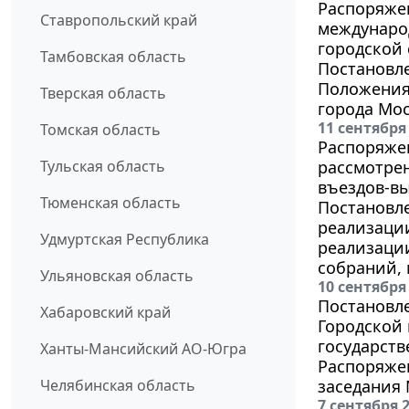
Распоряжен
Ставропольский край
междунаро
городской
Тамбовская область
Постановле
Положения
Тверская область
города Мо
11 сентября
Томская область
Распоряжен
Тульская область
рассмотре
въездов-в
Тюменская область
Постановле
реализации
Удмуртская Республика
реализации
собраний, 
Ульяновская область
10 сентября
Постановле
Хабаровский край
Городской
государст
Ханты-Мансийский АО-Югра
Распоряжен
Челябинская область
заседания
7 сентября 