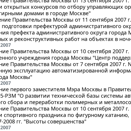
ие Правительства Москвы от 13 сентября 2007 г.
и открытых конкурсов по отбору управляющих ор
тирными домами в городе Москве"
ние Правительства Москвы от 11 сентября 2007 г
 подготовки префектурой административного ок
ния префекта административного округа города
ых и реконструктивных работ на объектах в ноч
 2007
ие Правительства Москвы от 10 сентября 2007 г.
венного учреждения города Москвы "Центр подде
ие Правительства Москвы от 7 сентября 2007 г. N
ную эксплуатацию автоматизированной информа
ода Москвы"
 2007
ие первого заместителя Мэра Москвы в Правител
135-РЗМ "О развитии технической базы системы 
ого сбора и переработки полимерных и металлос
ие Правительства Москвы от 10 сентября 2007 г. 
и спортивного праздника по фигурному катанию
7-2008 гг. "Высоты совершенства"
 2007