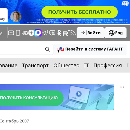
м
Войти
Eng
Перейти в систему ГАРАНТ
ование
Транспорт
Общество
IT
Профессия
П
Сентябрь 2007