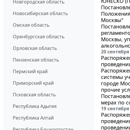
ЮНЕСКО (П
Новгородская область
Постановле
Новосибирская область
Положения 
Москвы"
Омская область
Постановле
регламент
Оренбургская область
Москвы, у
алкогольно
Орловская область
20 сентября
Распоряжен
Пензенская область
проведении
Распоряжен
Пермский край
системы уч
Приморский край
городе Мо
прочие усл
Псковская область
Постановле
мерах по с
Республика Адыгея
19 сентября
Распоряжен
Республика Алтай
проведения
проведении
Республика Башкортостан