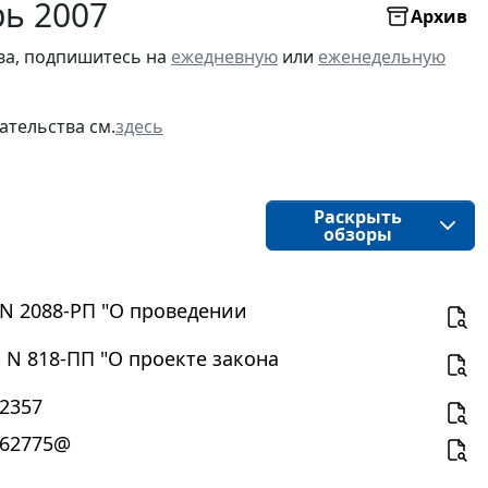
рь 2007
Архив
ва, подпишитесь на
ежедневную
или
еженедельную
ательства см.
здесь
Раскрыть
обзоры
 N 2088-РП "О проведении
 N 818-ПП "О проекте закона
62357
062775@