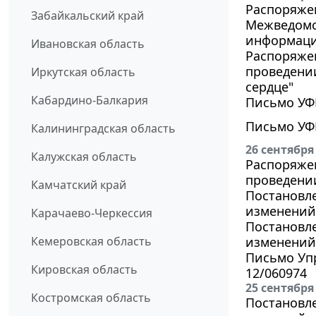
Распоряжен
Забайкальский край
Межведомс
информаци
Ивановская область
Распоряжен
проведени
Иркутская область
сердце"
Кабардино-Балкария
Письмо УФН
Письмо УФН
Калининградская область
26 сентября
Калужская область
Распоряжен
проведении
Камчатский край
Постановле
изменений 
Карачаево-Черкессия
Постановле
Кемеровская область
изменений 
Письмо Упр
Кировская область
12/060974
25 сентября
Костромская область
Постановле