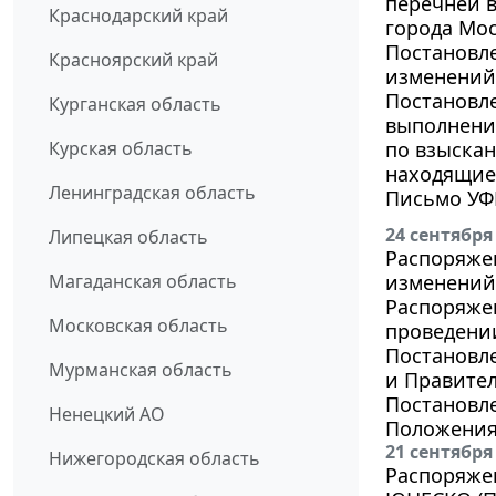
перечней 
Краснодарский край
города Мос
Постановле
Красноярский край
изменений 
Постановле
Курганская область
выполнения
Курская область
по взыска
находящиес
Ленинградская область
Письмо УФН
24 сентября
Липецкая область
Распоряжен
Магаданская область
изменений 
Распоряжен
Московская область
проведении
Постановле
Мурманская область
и Правите
Постановле
Ненецкий АО
Положения
21 сентября
Нижегородская область
Распоряжен