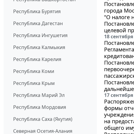
Постановле
города Мос
Республика Бурятия
"О налоге 
Республика Дагестан
Постановле
целевой пр
Республика Ингушетия
18 сентября
Постановле
Республика Калмыкия
Регламента
кредитова
Республика Карелия
Постановле
первоочер
Республика Коми
пассажирск
Постановле
Республика Крым
дальнейше
Республика Марий Эл
17 сентября
Распоряжен
Республика Мордовия
формы отч
учреждени
Республика Саха (Якутия)
на предост
общего им
Северная Осетия-Алания