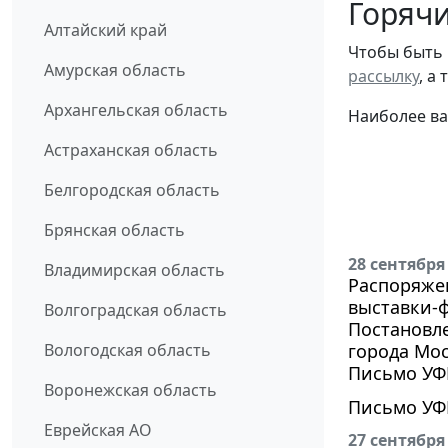
Горячи
Алтайский край
Чтобы быть 
Амурская область
рассылку
, а
Архангельская область
Наиболее ва
Астраханская область
Белгородская область
Брянская область
28 сентября
Владимирская область
Распоряжен
выставки-ф
Волгоградская область
Постановле
Вологодская область
города Мос
Письмо УФН
Воронежская область
Письмо УФН
Еврейская АО
27 сентября