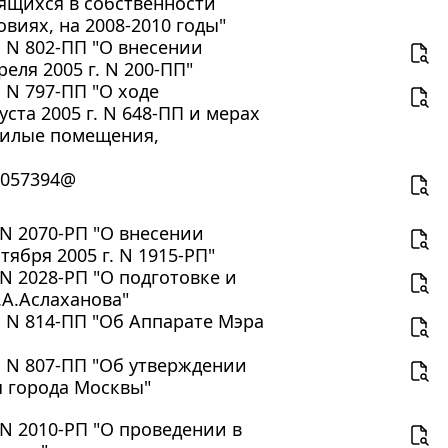
ящихся в собственности
виях, на 2008-2010 годы"
. N 802-ПП "О внесении
еля 2005 г. N 200-ПП"
 N 797-ПП "О ходе
ста 2005 г. N 648-ПП и мерах
жилые помещения,
2/057394@
 N 2070-РП "О внесении
ября 2005 г. N 1915-РП"
N 2028-РП "О подготовке и
.А.Аслаханова"
. N 814-ПП "Об Аппарате Мэра
. N 807-ПП "Об утверждении
 города Москвы"
 N 2010-РП "О проведении в