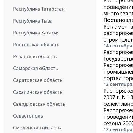
Распоряжен
проведени
Республика Татарстан
многоквар
Постановле
Республика Тыва
Регламента
Республика Хакасия
распоряже
строительн
Ростовская область
14 сентября
Распоряжен
Рязанская область
Государст
Распоряжен
Самарская область
промышлен
портал гор
Саратовская область
13 сентября
Распоряжен
Сахалинская область
2007 г. N 
селективн
Свердловская область
Распоряжен
Севастополь
проведени
сезона 200
Смоленская область
12 сентября