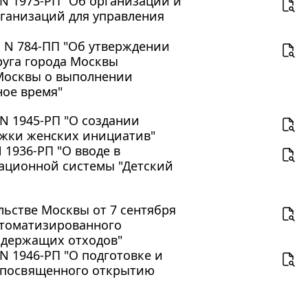
 N 1973-РП "Об организации и
ганизаций для управления
. N 784-ПП "Об утверждении
руга города Москвы
 Москвы о выполнении
ное время"
 N 1945-РП "О создании
ржки женских инициатив"
 1936-РП "О вводе в
ционной системы "Детский
ьстве Москвы от 7 сентября
автоматизированного
одержащих отходов"
N 1946-РП "О подготовке и
, посвященного открытию