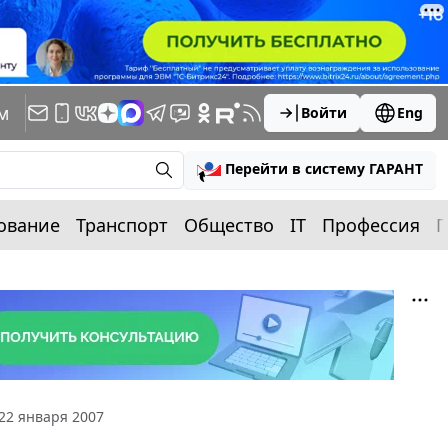
м
Войти
Eng
Перейти в систему ГАРАНТ
ование
Транспорт
Общество
IT
Профессия
П
22 января 2007