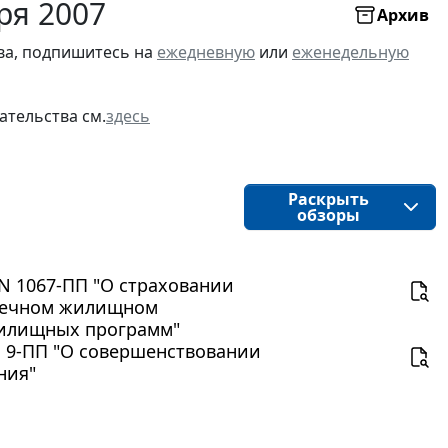
ря 2007
Архив
ва, подпишитесь на
ежедневную
или
еженедельную
ательства см.
здесь
Раскрыть
обзоры
 N 1067-ПП "О страховании
течном жилищном
 жилищных программ"
N 9-ПП "О совершенствовании
ния"