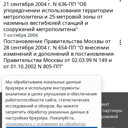
21 сентября 2004 г. N 636-ПП "Об
упорядочении использования территории
метрополитена и 25-метровой зоны от
наземных вестибюлей станций и
сооружений метрополитена"
1 октября 2004
Постановление Правительства Москвы от
28 сентября 2004 г. N 654-ПП "О внесении
изменений и дополнений в постановления
Правительства Москвы от 02.03.99 N 149 и
от 01.10.2002 N 805-ПП"
Мы обрабатываем локальные данные
браузера и используем инструменты
аналитики в целях улучшения и обеспечения
работоспособности сайта, статистических
© ООО "НПП "ГАРАНТ-СЕРВИС", 2026. Система ГАРАНТ
исследований и обзоров. Вы можете
выпускается с 1990 года. Компания "Гарант" и ее партнеры
запретить обработку указанных данных в
являются участниками Российской ассоциации правовой
настройках браузера. Пожалуйста,
информации ГАРАНТ.
ознакомьтесь с условиями их обработки
.