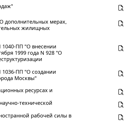
одаж"
"О дополнительных мерах,
ительных жилищных
N 1040-ПП "О внесении
ября 1999 года N 928 "О
еструктуризации
N 1036-ПП "О создании
орода Москвы"
мационных ресурсах и
х научно-технической
 иностранной рабочей силы в