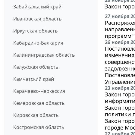
28 ноября 2
Закон горо
Забайкальский край
27 ноября 2
Ивановская область
Распоряжен
направлен
Иркутская область
программ"
26 ноября 2
Кабардино-Балкария
Постановле
Калининградская область
изменения 
совершенс
Калужская область
задолженно
Постановле
Камчатский край
Управлени
23 ноября 2
Карачаево-Черкессия
Закон горо
информати
Кемеровская область
Закон горо
политики 
Кировская область
Закон горо
Костромская область
городе Мос
22 ноября 2