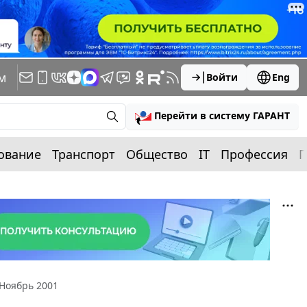
м
Войти
Eng
Перейти в систему ГАРАНТ
ование
Транспорт
Общество
IT
Профессия
П
Ноябрь 2001