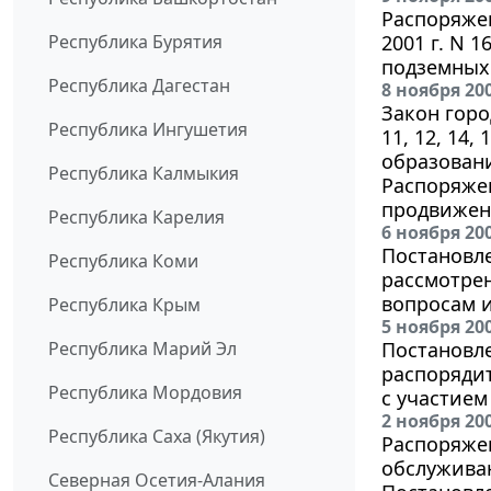
Распоряжен
Республика Бурятия
2001 г. N 
подземных
Республика Дагестан
8 ноября 20
Закон горо
Республика Ингушетия
11, 12, 14,
образовани
Республика Калмыкия
Распоряжен
продвижен
Республика Карелия
6 ноября 20
Постановле
Республика Коми
рассмотре
вопросам 
Республика Крым
5 ноября 20
Республика Марий Эл
Постановле
распоряди
Республика Мордовия
с участием
2 ноября 20
Республика Саха (Якутия)
Распоряжен
обслуживан
Северная Осетия-Алания