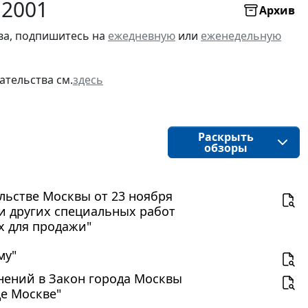
 2001
Архив
ва, подпишитесь на
ежедневную
или
еженедельную
ательства см.
здесь
Раскрыть
обзоры
льстве Москвы от 23 ноября
 и других специальных работ
х для продажи"
му"
менений в Закон города Москвы
де Москве"