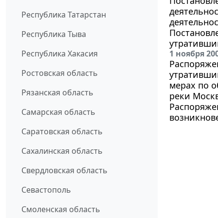
Постановле
деятельнос
Республика Татарстан
деятельнос
Постановле
Республика Тыва
утратившим
Республика Хакасия
1 ноября 20
Распоряжен
Ростовская область
утратившим
мерах по 
Рязанская область
реки Моск
Распоряжен
Самарская область
возникнов
Саратовская область
Сахалинская область
Свердловская область
Севастополь
Смоленская область