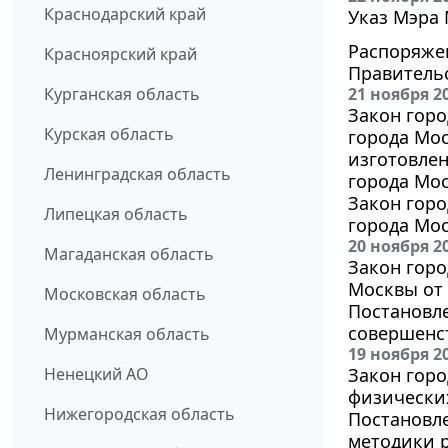
Краснодарский край
Указ Мэра 
Распоряжен
Красноярский край
Правитель
Курганская область
21 ноября 2
Закон горо
Курская область
города Мос
изготовле
Ленинградская область
города Мо
Закон горо
Липецкая область
города Мос
20 ноября 2
Магаданская область
Закон горо
Москвы от 
Московская область
Постановле
совершенс
Мурманская область
19 ноября 2
Ненецкий АО
Закон горо
физически
Нижегородская область
Постановле
методики р