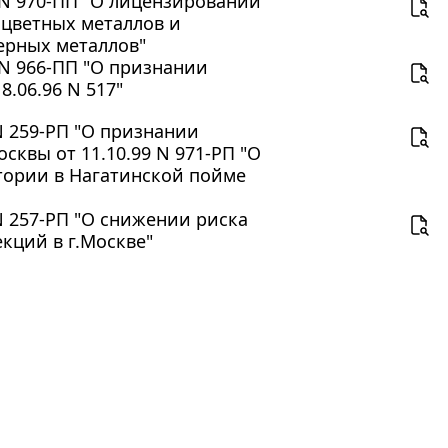
 N 970-ПП "О лицензировании
 цветных металлов и
ерных металлов"
 N 966-ПП "О признании
.06.96 N 517"
N 259-РП "О признании
квы от 11.10.99 N 971-РП "О
тории в Нагатинской пойме
N 257-РП "О снижении риска
кций в г.Москве"