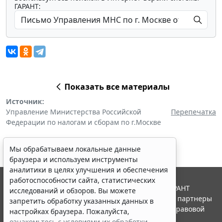
ГАРАНТ:
Показать все материалы
Источник:
Управление Министерства Российской
Перепечатка
Федерации по налогам и сборам по г.Москве
Мы обрабатываем локальные данные
браузера и используем инструменты
аналитики в целях улучшения и обеспечения
работоспособности сайта, статистических
© ООО "НПП "ГАРАНТ-СЕРВИС", 2026. Система ГАРАНТ
исследований и обзоров. Вы можете
выпускается с 1990 года. Компания "Гарант" и ее партнеры
запретить обработку указанных данных в
являются участниками Российской ассоциации правовой
настройках браузера. Пожалуйста,
информации ГАРАНТ.
ознакомьтесь с условиями их обработки
.