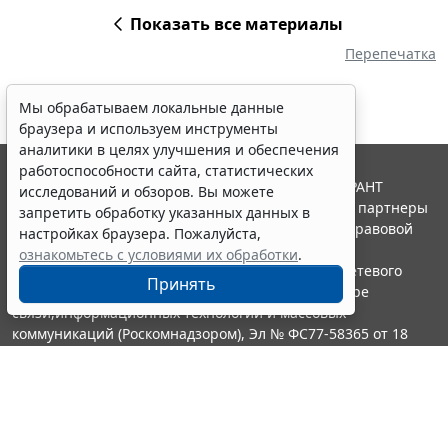
Показать все материалы
Перепечатка
Мы обрабатываем локальные данные
браузера и используем инструменты
аналитики в целях улучшения и обеспечения
работоспособности сайта, статистических
© ООО "НПП "ГАРАНТ-СЕРВИС", 2026. Система ГАРАНТ
исследований и обзоров. Вы можете
выпускается с 1990 года. Компания "Гарант" и ее партнеры
запретить обработку указанных данных в
являются участниками Российской ассоциации правовой
настройках браузера. Пожалуйста,
информации ГАРАНТ.
ознакомьтесь с условиями их обработки
.
Портал ГАРАНТ.РУ зарегистрирован в качестве сетевого
Принять
издания Федеральной службой по надзору в сфере
связи,информационных технологий и массовых
коммуникаций (Роскомнадзором), Эл № ФС77-58365 от 18
июня 2014 года.
16+
Контакты
8-800-200-88-88