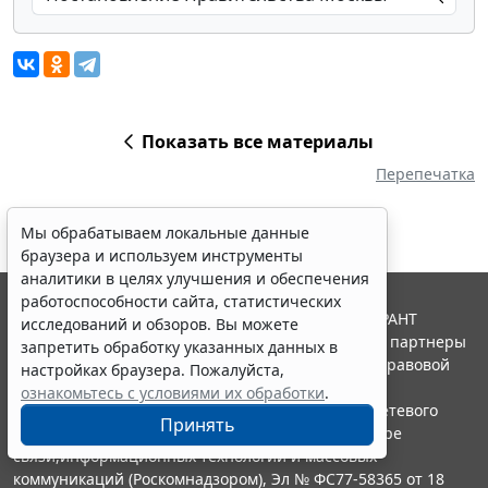
Показать все материалы
Перепечатка
Мы обрабатываем локальные данные
браузера и используем инструменты
аналитики в целях улучшения и обеспечения
работоспособности сайта, статистических
© ООО "НПП "ГАРАНТ-СЕРВИС", 2026. Система ГАРАНТ
исследований и обзоров. Вы можете
выпускается с 1990 года. Компания "Гарант" и ее партнеры
запретить обработку указанных данных в
являются участниками Российской ассоциации правовой
настройках браузера. Пожалуйста,
информации ГАРАНТ.
ознакомьтесь с условиями их обработки
.
Портал ГАРАНТ.РУ зарегистрирован в качестве сетевого
Принять
издания Федеральной службой по надзору в сфере
связи,информационных технологий и массовых
коммуникаций (Роскомнадзором), Эл № ФС77-58365 от 18