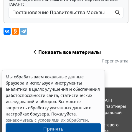
ГАРАНТ:
Показать все материалы
Перепечатка
Мы обрабатываем локальные данные
браузера и используем инструменты
аналитики в целях улучшения и обеспечения
работоспособности сайта, статистических
© ООО "НПП "ГАРАНТ-СЕРВИС", 2026. Система ГАРАНТ
исследований и обзоров. Вы можете
выпускается с 1990 года. Компания "Гарант" и ее партнеры
запретить обработку указанных данных в
являются участниками Российской ассоциации правовой
настройках браузера. Пожалуйста,
информации ГАРАНТ.
ознакомьтесь с условиями их обработки
.
Портал ГАРАНТ.РУ зарегистрирован в качестве сетевого
Принять
издания Федеральной службой по надзору в сфере