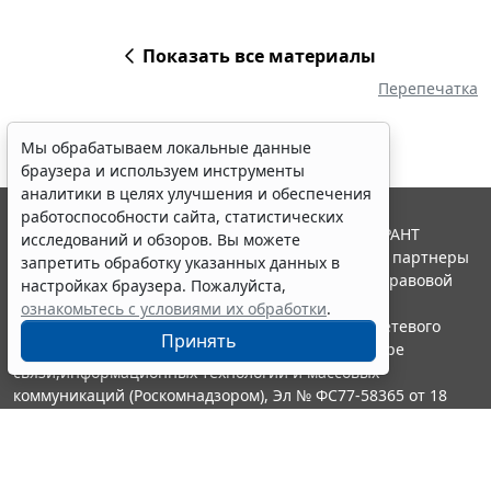
Показать все материалы
Перепечатка
Мы обрабатываем локальные данные
браузера и используем инструменты
аналитики в целях улучшения и обеспечения
работоспособности сайта, статистических
© ООО "НПП "ГАРАНТ-СЕРВИС", 2026. Система ГАРАНТ
исследований и обзоров. Вы можете
выпускается с 1990 года. Компания "Гарант" и ее партнеры
запретить обработку указанных данных в
являются участниками Российской ассоциации правовой
настройках браузера. Пожалуйста,
информации ГАРАНТ.
ознакомьтесь с условиями их обработки
.
Портал ГАРАНТ.РУ зарегистрирован в качестве сетевого
Принять
издания Федеральной службой по надзору в сфере
связи,информационных технологий и массовых
коммуникаций (Роскомнадзором), Эл № ФС77-58365 от 18
июня 2014 года.
16+