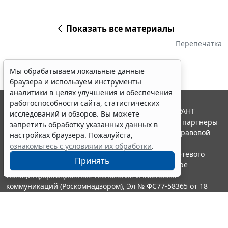
Показать все материалы
Перепечатка
Мы обрабатываем локальные данные
браузера и используем инструменты
аналитики в целях улучшения и обеспечения
работоспособности сайта, статистических
© ООО "НПП "ГАРАНТ-СЕРВИС", 2026. Система ГАРАНТ
исследований и обзоров. Вы можете
выпускается с 1990 года. Компания "Гарант" и ее партнеры
запретить обработку указанных данных в
являются участниками Российской ассоциации правовой
настройках браузера. Пожалуйста,
информации ГАРАНТ.
ознакомьтесь с условиями их обработки
.
Портал ГАРАНТ.РУ зарегистрирован в качестве сетевого
Принять
издания Федеральной службой по надзору в сфере
связи,информационных технологий и массовых
коммуникаций (Роскомнадзором), Эл № ФС77-58365 от 18
июня 2014 года.
16+