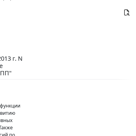
13 г. N
е
-ПП"
 функции
звитию
ивных
Также
сий по