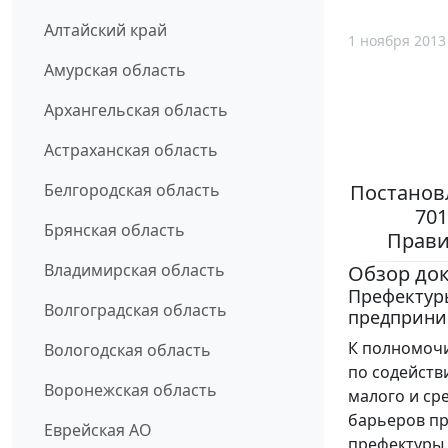
Алтайский край
1 ноября 2013
Амурская область
Архангельская область
Астраханская область
Постановл
Белгородская область
70
Брянская область
Прави
Владимирская область
Обзор до
Префектур
Волгоградская область
предприни
К полномочи
Вологодская область
по содейств
Воронежская область
малого и ср
барьеров пр
Еврейская АО
префектуры 