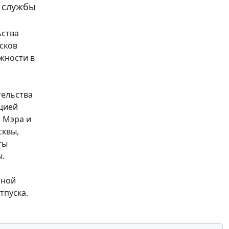
 службы
ьства
сков
жности в
тельства
цией
а Мэра и
сквы,
ты
ы.
нной
тпуска.