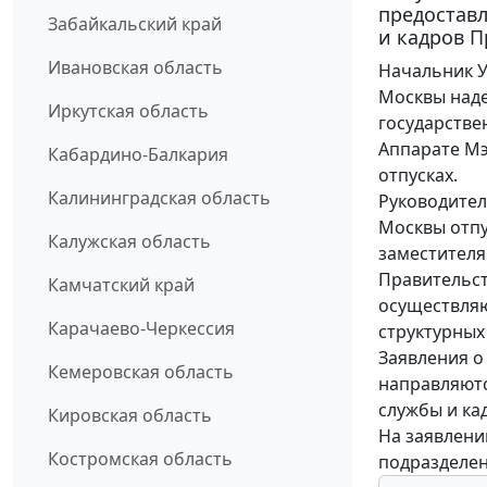
предостав
Забайкальский край
и кадров П
Ивановская область
Начальник У
Москвы наде
Иркутская область
государств
Аппарате Мэ
Кабардино-Балкария
отпусках.
Калининградская область
Руководител
Москвы отпу
Калужская область
заместителя
Правительст
Камчатский край
осуществляю
Карачаево-Черкессия
структурных
Заявления о
Кемеровская область
направляютс
службы и ка
Кировская область
На заявлени
Костромская область
подразделен