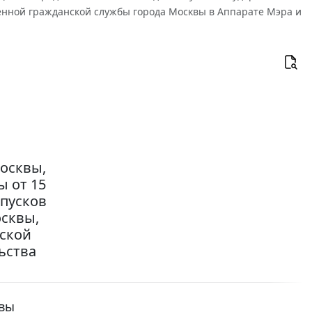
нной гражданской службы города Москвы в Аппарате Мэра и
осквы,
 от 15
тпусков
сквы,
ской
ьства
квы