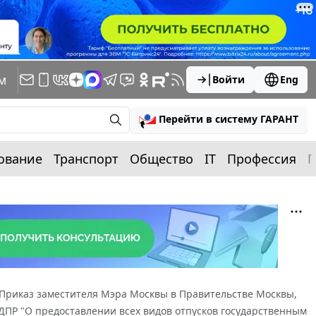
м
Войти
Eng
Перейти в систему ГАРАНТ
ование
Транспорт
Общество
IT
Профессия
П
Приказ заместителя Мэра Москвы в Правительстве Москвы,
-ДПР "О предоставлении всех видов отпусков государственным