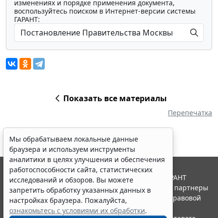
изменениях и порядке применения документа,
воспользуйтесь поиском в Интернет-версии системы
ГАРАНТ:
Показать все материалы
Перепечатка
Мы обрабатываем локальные данные
браузера и используем инструменты
аналитики в целях улучшения и обеспечения
работоспособности сайта, статистических
© ООО "НПП "ГАРАНТ-СЕРВИС", 2026. Система ГАРАНТ
исследований и обзоров. Вы можете
выпускается с 1990 года. Компания "Гарант" и ее партнеры
запретить обработку указанных данных в
являются участниками Российской ассоциации правовой
настройках браузера. Пожалуйста,
информации ГАРАНТ.
ознакомьтесь с условиями их обработки
.