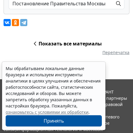
Показать все материалы
Перепечатка
Мы обрабатываем локальные данные
браузера и используем инструменты
аналитики в целях улучшения и обеспечения
работоспособности сайта, статистических
© ООО "НПП "ГАРАНТ-СЕРВИС", 2026. Система ГАРАНТ
исследований и обзоров. Вы можете
выпускается с 1990 года. Компания "Гарант" и ее партнеры
запретить обработку указанных данных в
являются участниками Российской ассоциации правовой
настройках браузера. Пожалуйста,
информации ГАРАНТ.
ознакомьтесь с условиями их обработки
.
Портал ГАРАНТ.РУ зарегистрирован в качестве сетевого
Принять
издания Федеральной службой по надзору в сфере
связи,информационных технологий и массовых