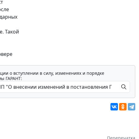
кт
осле
ндарных
. Такой
и
рвере
ции о вступлении в силу, изменениях и порядке
мы ГАРАНТ:
Перепечатка