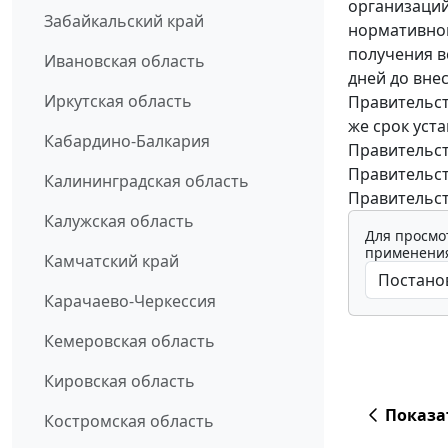
организаций
Забайкальский край
нормативног
получения в
Ивановская область
дней до вне
Иркутская область
Правительст
же срок уст
Кабардино-Балкария
Правительст
Правительст
Калининградская область
Правительст
Калужская область
Для просмо
применения
Камчатский край
Карачаево-Черкессия
Кемеровская область
Кировская область
Показа
Костромская область