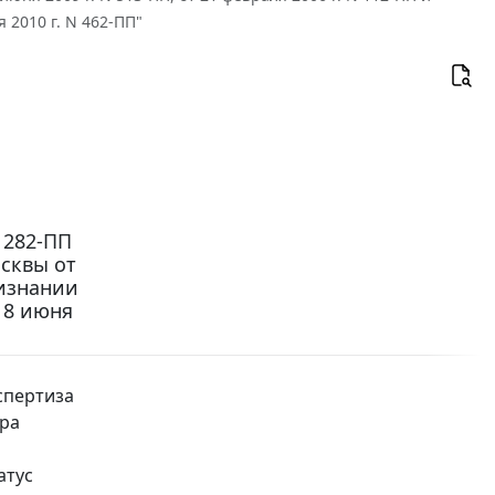
2010 г. N 462-ПП"
 282-ПП
сквы от
ризнании
 8 июня
спертиза
эра
атус