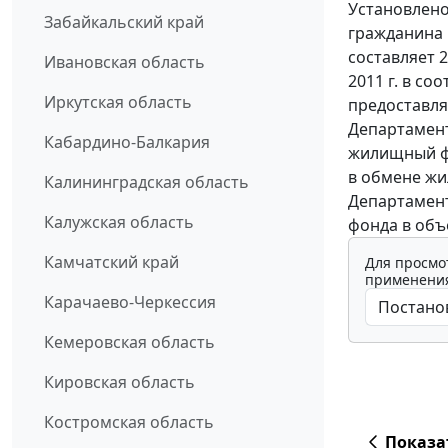
Установлено
Забайкальский край
гражданина 
составляет 
Ивановская область
2011 г. в с
Иркутская область
предоставля
Департамен
Кабардино-Балкария
жилищный фо
в обмене жи
Калининградская область
Департамент
Калужская область
фонда в объе
Камчатский край
Для просмо
применения
Карачаево-Черкессия
Кемеровская область
Кировская область
Костромская область
Показа