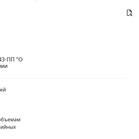
43-ПП "О
ыми
чей
а
 объемам
рийных