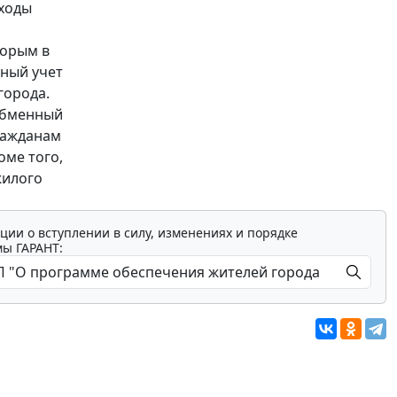
оходы
торым в
щный учет
города.
обменный
гражданам
оме того,
жилого
ции о вступлении в силу, изменениях и порядке
мы ГАРАНТ: