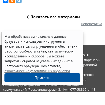
Показать все материалы
Перепечатка
Мы обрабатываем локальные данные
браузера и используем инструменты
аналитики в целях улучшения и обеспечения
работоспособности сайта, статистических
© ООО "НПП "ГАРАНТ-СЕРВИС", 2026. Система ГАРАНТ
исследований и обзоров. Вы можете
выпускается с 1990 года. Компания "Гарант" и ее партнеры
запретить обработку указанных данных в
являются участниками Российской ассоциации правовой
настройках браузера. Пожалуйста,
информации ГАРАНТ.
ознакомьтесь с условиями их обработки
.
Портал ГАРАНТ.РУ зарегистрирован в качестве сетевого
Принять
издания Федеральной службой по надзору в сфере
связи,информационных технологий и массовых
коммуникаций (Роскомнадзором), Эл № ФС77-58365 от 18
июня 2014 года.
16+