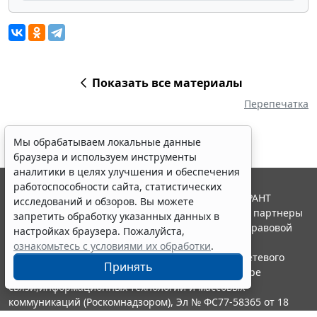
Показать все материалы
Перепечатка
Мы обрабатываем локальные данные
браузера и используем инструменты
аналитики в целях улучшения и обеспечения
работоспособности сайта, статистических
© ООО "НПП "ГАРАНТ-СЕРВИС", 2026. Система ГАРАНТ
исследований и обзоров. Вы можете
выпускается с 1990 года. Компания "Гарант" и ее партнеры
запретить обработку указанных данных в
являются участниками Российской ассоциации правовой
настройках браузера. Пожалуйста,
информации ГАРАНТ.
ознакомьтесь с условиями их обработки
.
Портал ГАРАНТ.РУ зарегистрирован в качестве сетевого
Принять
издания Федеральной службой по надзору в сфере
связи,информационных технологий и массовых
коммуникаций (Роскомнадзором), Эл № ФС77-58365 от 18
июня 2014 года.