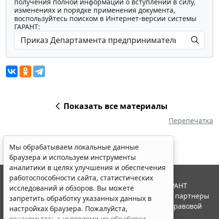
получения полной информации о вступлении в силу,
изменениях и порядке применения документа,
воспользуйтесь поиском в Интернет-версии системы
ГАРАНТ:
Показать все материалы
Перепечатка
Мы обрабатываем локальные данные
браузера и используем инструменты
аналитики в целях улучшения и обеспечения
работоспособности сайта, статистических
© ООО "НПП "ГАРАНТ-СЕРВИС", 2026. Система ГАРАНТ
исследований и обзоров. Вы можете
выпускается с 1990 года. Компания "Гарант" и ее партнеры
запретить обработку указанных данных в
являются участниками Российской ассоциации правовой
настройках браузера. Пожалуйста,
информации ГАРАНТ.
ознакомьтесь с условиями их обработки
.