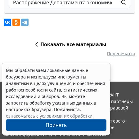
Показать все материалы
Перепечатка
Мы обрабатываем локальные данные
браузера и используем инструменты
аналитики в целях улучшения и обеспечения
работоспособности сайта, статистических
© ООО "НПП "ГАРАНТ-СЕРВИС", 2026. Система ГАРАНТ
исследований и обзоров. Вы можете
выпускается с 1990 года. Компания "Гарант" и ее партнеры
запретить обработку указанных данных в
являются участниками Российской ассоциации правовой
настройках браузера. Пожалуйста,
информации ГАРАНТ.
ознакомьтесь с условиями их обработки
.
Портал ГАРАНТ.РУ зарегистрирован в качестве сетевого
Принять
издания Федеральной службой по надзору в сфере
связи,информационных технологий и массовых