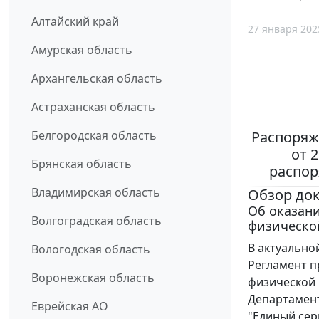
Алтайский край
27 января 202
Амурская область
Архангельская область
Астраханская область
Распоряж
Белгородская область
от 
Брянская область
распор
Владимирская область
Обзор до
Об оказани
Волгоградская область
физической
В актуально
Вологодская область
Регламент п
Воронежская область
физической 
Департамент
Еврейская АО
"Единый сер