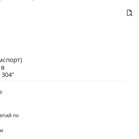
мспорт)
 в
 304"
е
нятий по
ом