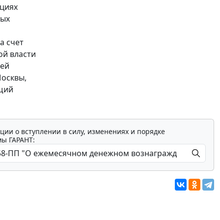
циях
ных
а счет
ой власти
лей
Москвы,
ющий
ции о вступлении в силу, изменениях и порядке
мы ГАРАНТ: