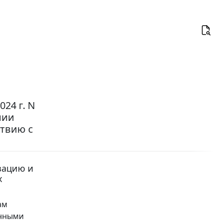
24 г. N
нии
твию с
зацию и
х
ам
енными