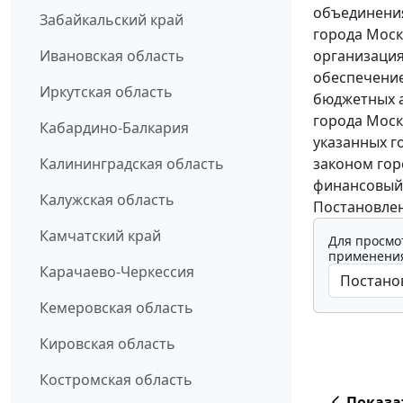
объединени
Забайкальский край
города Моск
организация
Ивановская область
обеспечение
Иркутская область
бюджетных а
города Мос
Кабардино-Балкария
указанных г
законом гор
Калининградская область
финансовый 
Калужская область
Постановлени
Камчатский край
Для просмо
применения
Карачаево-Черкессия
Кемеровская область
Кировская область
Костромская область
Показа