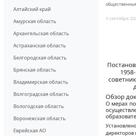
общественны
Алтайский край
3 сентября 20
Амурская область
Архангельская область
Астраханская область
Белгородская область
Постанов
Брянская область
1958
советник
Владимирская область
Волгоградская область
Обзор до
О мерах п
Вологодская область
осуществле
образоват
Воронежская область
Установлено
Еврейская АО
директоров 