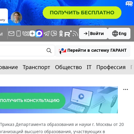
м
Войти
Eng
Перейти в систему ГАРАНТ
ование
Транспорт
Общество
IT
Профессия
П
Приказ Департамента образования и науки г. Москвы от 20
 организаций высшего образования, участвующих в