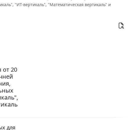
каль", "ИТ-вертикаль", "Математическая вертикаль" и
 от 20
ечней
ния,
льных
каль",
тикаль
ых для