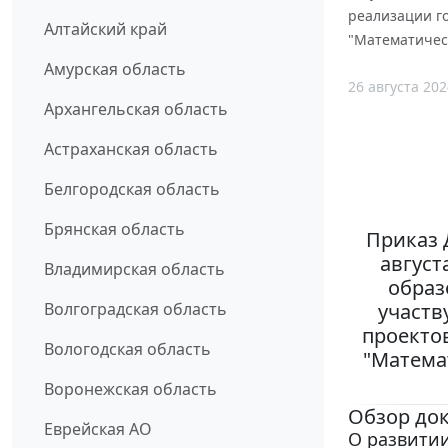
реализации го
Алтайский край
"Математичес
Амурская область
26 августа 202
Архангельская область
Астраханская область
Белгородская область
Брянская область
Приказ 
август
Владимирская область
образ
участв
Волгоградская область
проектов
Вологодская область
"Матема
Воронежская область
Обзор до
Еврейская АО
О развитии