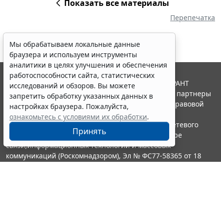
Показать все материалы
Перепечатка
Мы обрабатываем локальные данные
браузера и используем инструменты
аналитики в целях улучшения и обеспечения
работоспособности сайта, статистических
© ООО "НПП "ГАРАНТ-СЕРВИС", 2026. Система ГАРАНТ
исследований и обзоров. Вы можете
выпускается с 1990 года. Компания "Гарант" и ее партнеры
запретить обработку указанных данных в
являются участниками Российской ассоциации правовой
настройках браузера. Пожалуйста,
информации ГАРАНТ.
ознакомьтесь с условиями их обработки
.
Портал ГАРАНТ.РУ зарегистрирован в качестве сетевого
Принять
издания Федеральной службой по надзору в сфере
связи,информационных технологий и массовых
коммуникаций (Роскомнадзором), Эл № ФС77-58365 от 18
июня 2014 года.
16+
Контакты
8-800-200-88-88