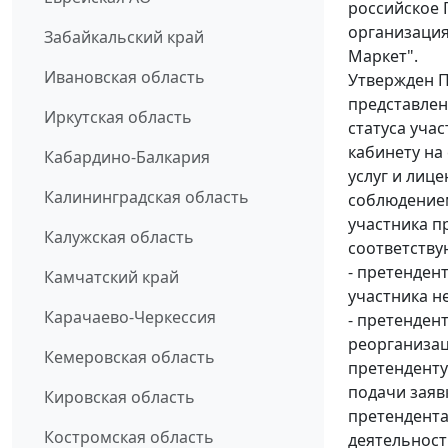
российское 
организация
Забайкальский край
Маркет".
Ивановская область
Утвержден П
представлен
Иркутская область
статуса уча
кабинету на
Кабардино-Балкария
услуг и лиц
Калининградская область
соблюдением
участника п
Калужская область
соответству
- претенден
Камчатский край
участника н
Карачаево-Черкессия
- претенден
реорганизац
Кемеровская область
претенденту
подачи заяв
Кировская область
претендента
Костромская область
деятельност