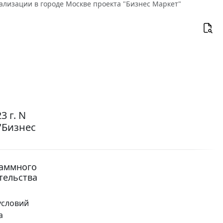
реализации в городе Москве проекта "Бизнес Маркет"
 г. N
"Бизнес
раммного
тельства
условий
а