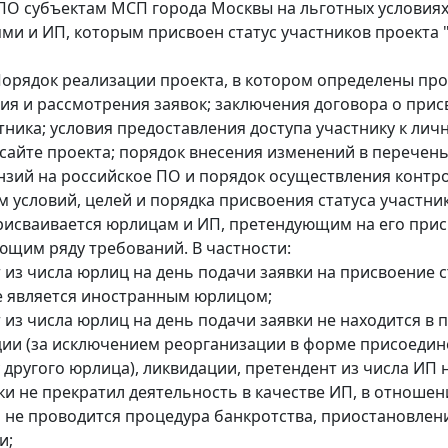
ПО субъектам МСП города Москвы на льготных условия
ми и ИП, которым присвоен статус участников проекта 
орядок реализации проекта, в котором определены пр
ия и рассмотрения заявок; заключения договора о при
стника; условия предоставления доступа участнику к лич
 сайте проекта; порядок внесения изменений в перечень
ензий на российское ПО и порядок осуществления контро
 условий, целей и порядка присвоения статуса участник
рисваивается юрлицам и ИП, претендующим на его прис
ющим ряду требований. В частности:
т из числа юрлиц на день подачи заявки на присвоение с
е является иностранным юрлицом;
т из числа юрлиц на день подачи заявки не находится в 
ии (за исключением реорганизации в форме присоедин
 другого юрлица), ликвидации, претендент из числа ИП 
ки не прекратил деятельность в качестве ИП, в отношен
 не проводится процедура банкротства, приостановлен
и;