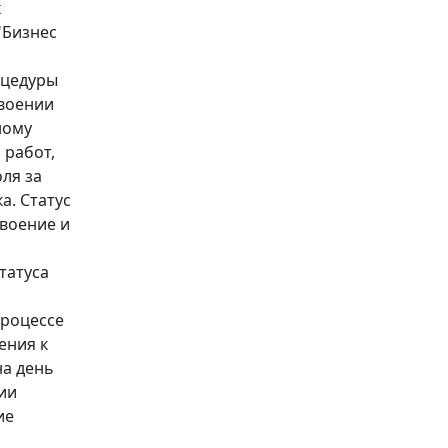
х
"Бизнес
оцедуры
своении
ному
 работ,
ля за
а. Статус
воение и
татуса
процессе
ения к
на день
ии
ие