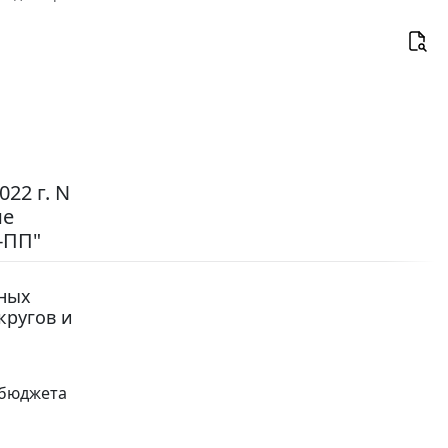
22 г. N
ие
-ПП"
ных
кругов и
 бюджета