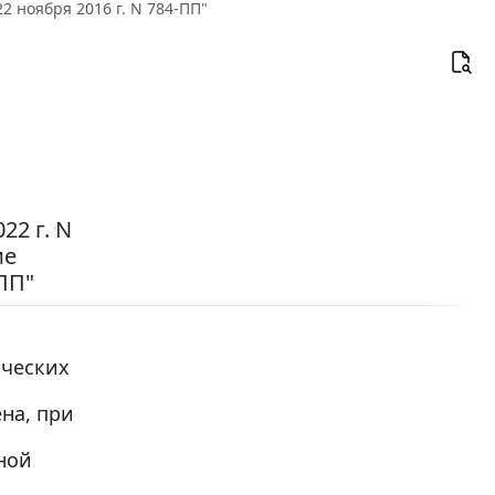
 ноября 2016 г. N 784-ПП"
22 г. N
ие
ПП"
ических
на, при
ной