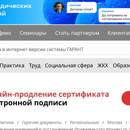
Демо
Семинары
Стать партнером
Клиента
Практика
Труд
Социальная сфера
ЖКХ
Образ
алитика
Горячие документы
Региональные
Москва
есении изменений в постановление Правительства Москвы от 22