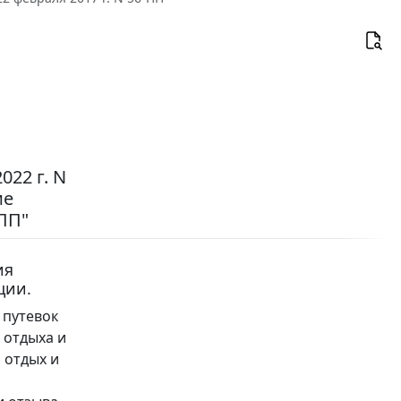
22 г. N
ие
-ПП"
ия
ции.
 путевок
 отдыха и
 отдых и