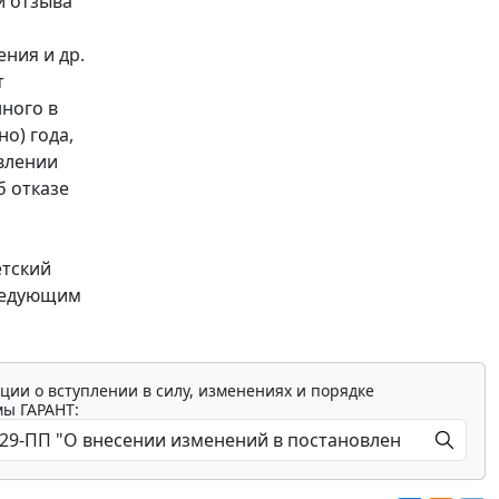
и отзыва
ния и др.
т
ного в
о) года,
влении
б отказе
етский
следующим
а
ции о вступлении в силу, изменениях и порядке
мы ГАРАНТ: