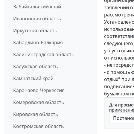
организации
Забайкальский край
заявлений о
рассмотрени
Ивановская область
Установлено,
использован
Иркутская область
соответствии
Кабардино-Балкария
следующего 
услуг отдых
Калининградская область
от использо
- непосредс
Калужская область
- с помощью
Камчатский край
отдых" при 
подписанием
Карачаево-Черкессия
бумажном н
Кемеровская область
Для просмо
применения
Кировская область
Костромская область