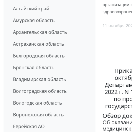
организации 
Алтайский край
здравоохране
Амурская область
11 октября 20
Архангельская область
Астраханская область
Белгородская область
Брянская область
Прика
октяб
Владимирская область
Департам
2022 г. 
Волгоградская область
по пр
Вологодская область
государс
Воронежская область
Обзор до
Об оказан
Еврейская АО
медицинск