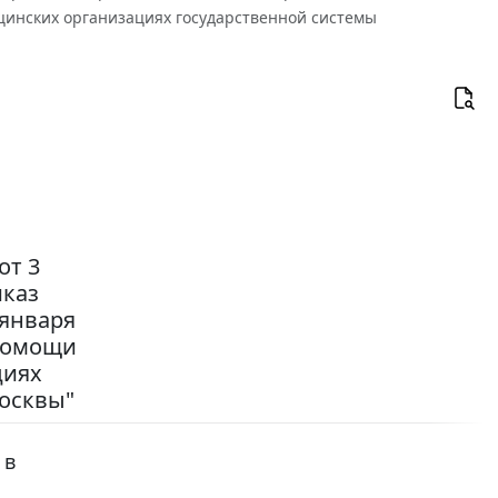
цинских организациях государственной системы
от 3
иказ
 января
 помощи
циях
осквы"
 в