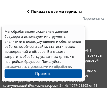
Показать все материалы
Перепечатка
Мы обрабатываем локальные данные
браузера и используем инструменты
аналитики в целях улучшения и обеспечения
работоспособности сайта, статистических
© ООО "НПП "ГАРАНТ-СЕРВИС", 2026. Система ГАРАНТ
исследований и обзоров. Вы можете
выпускается с 1990 года. Компания "Гарант" и ее партнеры
запретить обработку указанных данных в
являются участниками Российской ассоциации правовой
настройках браузера. Пожалуйста,
информации ГАРАНТ.
ознакомьтесь с условиями их обработки
.
Портал ГАРАНТ.РУ зарегистрирован в качестве сетевого
Принять
издания Федеральной службой по надзору в сфере
связи,информационных технологий и массовых
коммуникаций (Роскомнадзором), Эл № ФС77-58365 от 18
июня 2014 года.
16+
Контакты
8-800-200-88-88