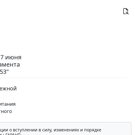
17 июня
тамента
53"
нежной
итания
тного
ции о вступлении в силу, изменениях и порядке
мы ГАРАНТ: