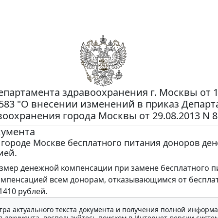
епартамента здравоохранения г. Москвы от 
N 583 "О внесении изменений в приказ Депар
воохранения города Москвы от 29.08.2013 N 8
кумента
 городе Москве бесплатного питания доноров де
ией.
змер денежной компенсации при замене бесплатного п
мпенсацией всем донорам, отказывающимся от беспла
1410 рублей.
тра актуального текста документа и получения полной информа
 документа, воспользуйтесь поиском в Интернет-версии систе