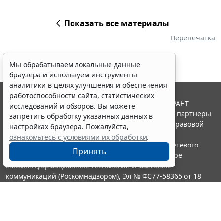
Показать все материалы
Перепечатка
Мы обрабатываем локальные данные
браузера и используем инструменты
аналитики в целях улучшения и обеспечения
работоспособности сайта, статистических
© ООО "НПП "ГАРАНТ-СЕРВИС", 2026. Система ГАРАНТ
исследований и обзоров. Вы можете
выпускается с 1990 года. Компания "Гарант" и ее партнеры
запретить обработку указанных данных в
являются участниками Российской ассоциации правовой
настройках браузера. Пожалуйста,
информации ГАРАНТ.
ознакомьтесь с условиями их обработки
.
Портал ГАРАНТ.РУ зарегистрирован в качестве сетевого
Принять
издания Федеральной службой по надзору в сфере
связи,информационных технологий и массовых
коммуникаций (Роскомнадзором), Эл № ФС77-58365 от 18
июня 2014 года.
16+
Контакты
8-800-200-88-88