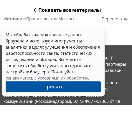
Показать все материалы
Источник:
Правительство Москвы
Перепечатка
Мы обрабатываем локальные данные
браузера и используем инструменты
аналитики в целях улучшения и обеспечения
работоспособности сайта, статистических
© ООО "НПП "ГАРАНТ-СЕРВИС", 2026. Система ГАРАНТ
исследований и обзоров. Вы можете
выпускается с 1990 года. Компания "Гарант" и ее партнеры
запретить обработку указанных данных в
являются участниками Российской ассоциации правовой
настройках браузера. Пожалуйста,
информации ГАРАНТ.
ознакомьтесь с условиями их обработки
.
Портал ГАРАНТ.РУ зарегистрирован в качестве сетевого
Принять
издания Федеральной службой по надзору в сфере
связи,информационных технологий и массовых
коммуникаций (Роскомнадзором), Эл № ФС77-58365 от 18
июня 2014 года.
16+
Контакты
8-800-200-88-88