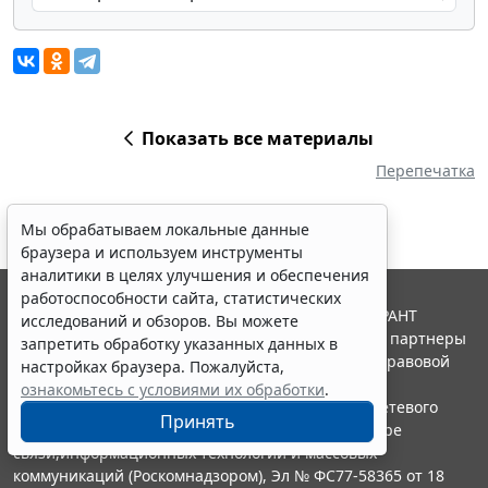
Показать все материалы
Перепечатка
Мы обрабатываем локальные данные
браузера и используем инструменты
аналитики в целях улучшения и обеспечения
работоспособности сайта, статистических
© ООО "НПП "ГАРАНТ-СЕРВИС", 2026. Система ГАРАНТ
исследований и обзоров. Вы можете
выпускается с 1990 года. Компания "Гарант" и ее партнеры
запретить обработку указанных данных в
являются участниками Российской ассоциации правовой
настройках браузера. Пожалуйста,
информации ГАРАНТ.
ознакомьтесь с условиями их обработки
.
Портал ГАРАНТ.РУ зарегистрирован в качестве сетевого
Принять
издания Федеральной службой по надзору в сфере
связи,информационных технологий и массовых
коммуникаций (Роскомнадзором), Эл № ФС77-58365 от 18