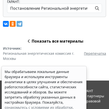
ГАРАНТ:
Показать все материалы
Источник:
Региональная энергетическая комиссия г.
Перепечатка
Москвы
Мы обрабатываем локальные данные
браузера и используем инструменты
аналитики в целях улучшения и обеспечения
работоспособности сайта, статистических
© ООО "НПП "ГАРАНТ-СЕРВИС", 2026. Система ГАРАНТ
исследований и обзоров. Вы можете
выпускается с 1990 года. Компания "Гарант" и ее партнеры
запретить обработку указанных данных в
являются участниками Российской ассоциации правовой
настройках браузера. Пожалуйста,
информации ГАРАНТ.
ознакомьтесь с условиями их обработки
.