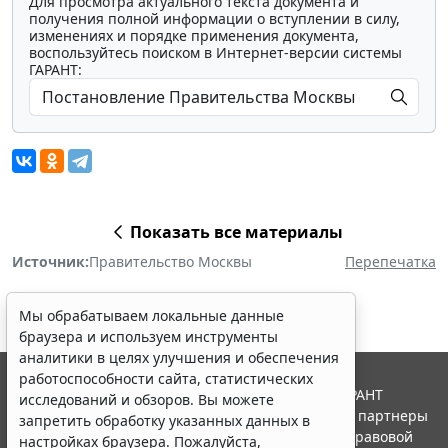
Для просмотра актуального текста документа и
получения полной информации о вступлении в силу,
изменениях и порядке применения документа,
воспользуйтесь поиском в Интернет-версии системы
ГАРАНТ:
Показать все материалы
Источник:
Правительство Москвы
Перепечатка
Мы обрабатываем локальные данные
браузера и используем инструменты
аналитики в целях улучшения и обеспечения
работоспособности сайта, статистических
© ООО "НПП "ГАРАНТ-СЕРВИС", 2026. Система ГАРАНТ
исследований и обзоров. Вы можете
выпускается с 1990 года. Компания "Гарант" и ее партнеры
запретить обработку указанных данных в
являются участниками Российской ассоциации правовой
настройках браузера. Пожалуйста,